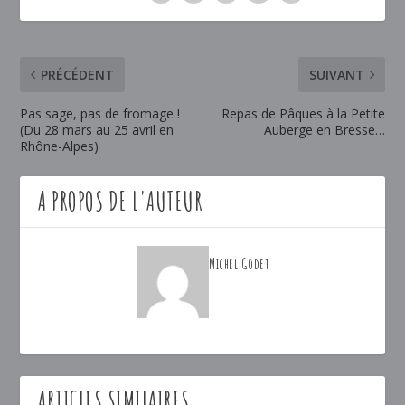
PRÉCÉDENT
SUIVANT
Pas sage, pas de fromage !
Repas de Pâques à la Petite
(Du 28 mars au 25 avril en
Auberge en Bresse…
Rhône-Alpes)
A PROPOS DE L'AUTEUR
Michel Godet
ARTICLES SIMILAIRES