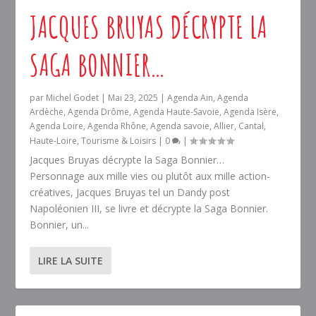
JACQUES BRUYAS DÉCRYPTE LA
SAGA BONNIER…
par
Michel Godet
|
Mai 23, 2025
|
Agenda Ain
,
Agenda
Ardèche
,
Agenda Drôme
,
Agenda Haute-Savoie
,
Agenda Isère
,
Agenda Loire
,
Agenda Rhône
,
Agenda savoie
,
Allier
,
Cantal
,
Haute-Loire
,
Tourisme & Loisirs
|
0
|
Jacques Bruyas décrypte la Saga Bonnier…
Personnage aux mille vies ou plutôt aux mille action-
créatives, Jacques Bruyas tel un Dandy post
Napoléonien III, se livre et décrypte la Saga Bonnier.
Bonnier, un...
LIRE LA SUITE