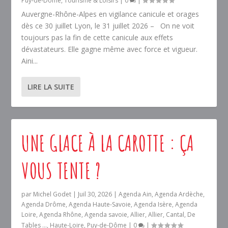
Puy-de-Dôme
,
Tourisme & Loisirs
|
0
|
Auvergne-Rhône-Alpes en vigilance canicule et orages
dès ce 30 juillet Lyon, le 31 juillet 2026 – On ne voit
toujours pas la fin de cette canicule aux effets
dévastateurs. Elle gagne même avec force et vigueur.
Aini...
LIRE LA SUITE
UNE GLACE À LA CAROTTE : ÇA
VOUS TENTE ?
par
Michel Godet
|
Juil 30, 2026
|
Agenda Ain
,
Agenda Ardèche
,
Agenda Drôme
,
Agenda Haute-Savoie
,
Agenda Isère
,
Agenda
Loire
,
Agenda Rhône
,
Agenda savoie
,
Allier
,
Allier
,
Cantal
,
De
Tables ...
,
Haute-Loire
,
Puy-de-Dôme
|
0
|