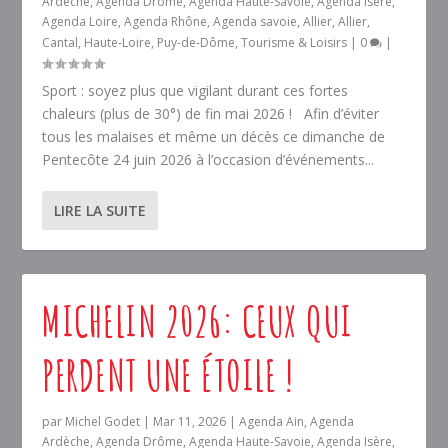
Ardèche
,
Agenda Drôme
,
Agenda Haute-Savoie
,
Agenda Isère
,
Agenda Loire
,
Agenda Rhône
,
Agenda savoie
,
Allier
,
Allier
,
Cantal
,
Haute-Loire
,
Puy-de-Dôme
,
Tourisme & Loisirs
|
0
|
Sport : soyez plus que vigilant durant ces fortes
chaleurs (plus de 30°) de fin mai 2026 ! Afin d’éviter
tous les malaises et même un décès ce dimanche de
Pentecôte 24 juin 2026 à l’occasion d’événements...
LIRE LA SUITE
MICHELIN 2026: CEUX QUI
PERDENT UNE ÉTOILE !
par
Michel Godet
|
Mar 11, 2026
|
Agenda Ain
,
Agenda
Ardèche
,
Agenda Drôme
,
Agenda Haute-Savoie
,
Agenda Isère
,