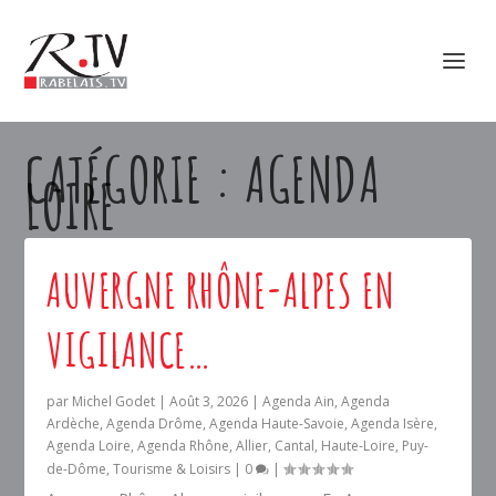
CATÉGORIE :
AGENDA
LOIRE
AUVERGNE RHÔNE-ALPES EN
VIGILANCE…
par
Michel Godet
|
Août 3, 2026
|
Agenda Ain
,
Agenda
Ardèche
,
Agenda Drôme
,
Agenda Haute-Savoie
,
Agenda Isère
,
Agenda Loire
,
Agenda Rhône
,
Allier
,
Cantal
,
Haute-Loire
,
Puy-
de-Dôme
,
Tourisme & Loisirs
|
0
|