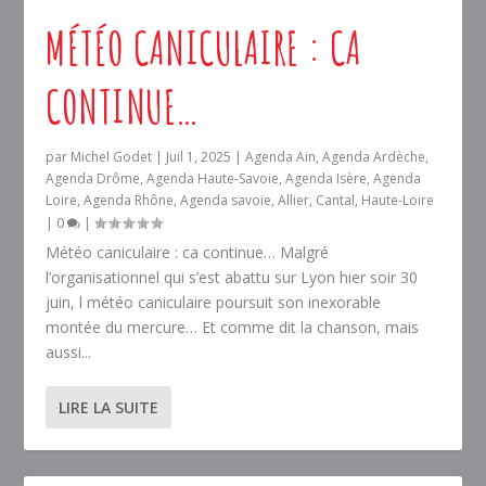
MÉTÉO CANICULAIRE : CA
CONTINUE…
par
Michel Godet
|
Juil 1, 2025
|
Agenda Ain
,
Agenda Ardèche
,
Agenda Drôme
,
Agenda Haute-Savoie
,
Agenda Isère
,
Agenda
Loire
,
Agenda Rhône
,
Agenda savoie
,
Allier
,
Cantal
,
Haute-Loire
|
0
|
Météo caniculaire : ca continue… Malgré
l’organisationnel qui s’est abattu sur Lyon hier soir 30
juin, l météo caniculaire poursuit son inexorable
montée du mercure… Et comme dit la chanson, mais
aussi...
LIRE LA SUITE