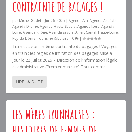
CONTRAINTE DE BAGAGES !
par
Michel Godet
|
Juil 26, 2025
|
Agenda Ain
,
Agenda Ardèche
,
Agenda Drôme
,
Agenda Haute-Savoie
,
Agenda Isère
,
Agenda
Loire
,
Agenda Rhône
,
Agenda savoie
,
Allier
,
Cantal
,
Haute-Loire
,
Puy-de-Dôme
,
Tourisme & Loisirs
|
0
|
Train et avion : même contrainte de bagages ! Voyages
en train : les règles de limitation des bagages Mise à
jour le 22 juillet 2025 – Direction de l’information légale
et administrative (Premier ministre) Tout comme...
LIRE LA SUITE
LES MÈRES LYONNAISES :
HISTOIRES DE FEMMES DE