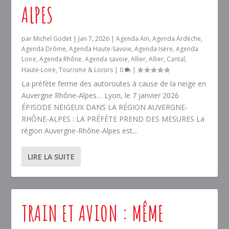
ALPES
par
Michel Godet
|
Jan 7, 2026
|
Agenda Ain
,
Agenda Ardèche
,
Agenda Drôme
,
Agenda Haute-Savoie
,
Agenda Isère
,
Agenda
Loire
,
Agenda Rhône
,
Agenda savoie
,
Allier
,
Allier
,
Cantal
,
Haute-Loire
,
Tourisme & Loisirs
|
0
|
La préfète ferme des autoroutes à cause de la neige en
Auvergne Rhône-Alpes… Lyon, le 7 janvier 2026
ÉPISODE NEIGEUX DANS LA RÉGION AUVERGNE-
RHÔNE-ALPES : LA PRÉFÈTE PREND DES MESURES La
région Auvergne-Rhône-Alpes est...
LIRE LA SUITE
TRAIN ET AVION : MÊME