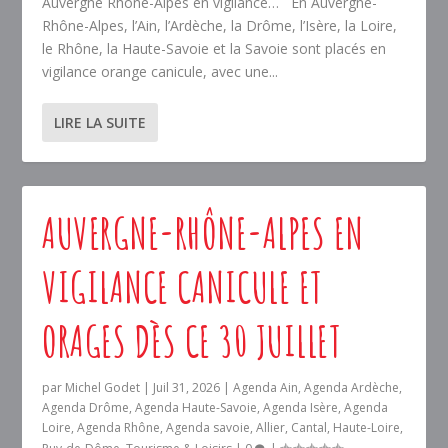
Auvergne Rhône-Alpes en vigilance… En Auvergne-
Rhône-Alpes, l’Ain, l’Ardèche, la Drôme, l’Isère, la Loire,
le Rhône, la Haute-Savoie et la Savoie sont placés en
vigilance orange canicule, avec une...
LIRE LA SUITE
AUVERGNE-RHÔNE-ALPES EN
VIGILANCE CANICULE ET
ORAGES DÈS CE 30 JUILLET
par
Michel Godet
|
Juil 31, 2026
|
Agenda Ain
,
Agenda Ardèche
,
Agenda Drôme
,
Agenda Haute-Savoie
,
Agenda Isère
,
Agenda
Loire
,
Agenda Rhône
,
Agenda savoie
,
Allier
,
Cantal
,
Haute-Loire
,