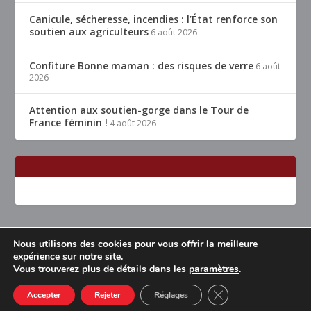
Canicule, sécheresse, incendies : l’État renforce son
soutien aux agriculteurs
6 août 2026
Confiture Bonne maman : des risques de verre
6 août
2026
Attention aux soutien-gorge dans le Tour de
France féminin !
4 août 2026
Nous utilisons des cookies pour vous offrir la meilleure
Conçu par
| Propulsé par
Elegant Themes
WordPress
expérience sur notre site.
Vous trouverez plus de détails dans les
paramètres
.
Accueil
Restaurants Lyon & alentours
Mentions légales
Contact
CLOSE GDPR COOK
Accepter
Rejeter
Réglages