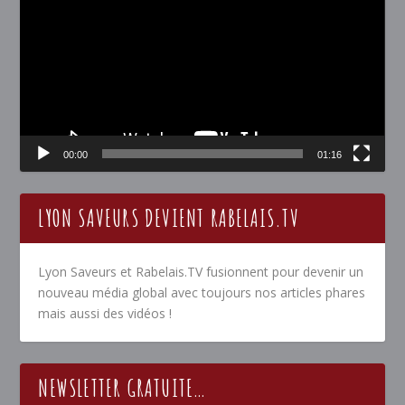
00:00
01:16
LYON SAVEURS DEVIENT RABELAIS.TV
Lyon Saveurs et Rabelais.TV fusionnent pour devenir un
nouveau média global avec toujours nos articles phares
mais aussi des vidéos !
NEWSLETTER GRATUITE…