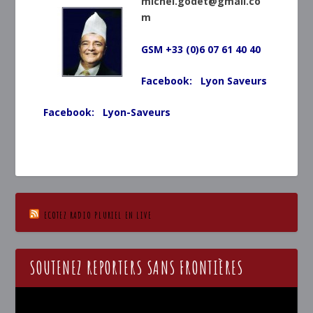
michel.godet@gmail.co
m
GSM +33 (0)6 07 61 40 40
Facebook: Lyon Saveurs
Facebook: Lyon-Saveurs
ECOTEZ RADIO PLURIEL EN LIVE
SOUTENEZ REPORTERS SANS FRONTIÈRES
Lecteur
vidéo