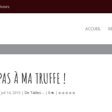
loisirs
ACCUEIL
R
PAS À MA TRUFFE !
|
Juil 14, 2010
|
De Tables ...
|
0
|