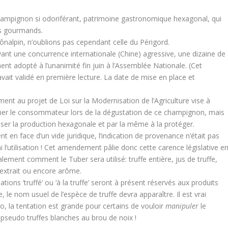
 champignon si odoriférant, patrimoine gastronomique hexagonal, qui
les gourmands.
nalpin, n’oublions pas cependant celle du Périgord.
ant une concurrence internationale (Chine) agressive, une dizaine de
 adopté à l’unanimité fin juin à l’Assemblée Nationale. (Cet
vait validé en première lecture. La date de mise en place et
nt au projet de Loi sur la Modernisation de l’Agriculture vise à
er le consommateur lors de la dégustation de ce champignon, mais
riser la production hexagonale et par la même à la protéger.
nt en face d’un vide juridique, l’indication de provenance n’était pas
ni l’utilisation ! Cet amendement pâlie donc cette carence législative e
lement comment le Tuber sera utilisé: truffe entière, jus de truffe,
extrait ou encore arôme.
ions ‘truffé’ ou ‘à la truffe’ seront à présent réservés aux produits
 nom usuel de l’espèce de truffe devra apparaître. Il est vrai
lo, la tentation est grande pour certains de vouloir
manipuler
le
pseudo truffes blanches au brou de noix !