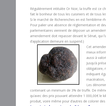
Régulièrement intitulée Or Noir, la truffe est ce
fait le bonheur de tous les cuisiniers et de tous 
Si le marché de Richerenches en est l’emblème rhô
Pour palier une absence de réglementation et dev
parlementaires viennent de déposer un amendement
amendement doit repasser devant le Sénat, qui l’a
d’application demeure en suspend.)
Cet amendeme
mieux inform
aussi à valo
Jusqu’à prése
obligatoire, 
indiquant éga
macération, 
Les dénominat
contenant un minimum de 3% de truffe. De même, le
qu’avec des prix pouvant atteindre 1 000,00€ le ki
produit, voire même pour d’autres de colorer des 