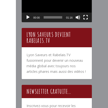
00:00
01:16
LYON SAVEURS DEVIENT
RABELAIS.TV
Lyon Saveurs et Rabelais.TV
fusionnent pour devenir un nouveau
média global avec toujours nos
n
articles phares mais aussi des vidéos !
NEWSLETTER GRATUITE…
Inscrivez-vous pour recevoir les