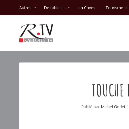
Autres
De tables …
en Caves…
Tourisme et 
TOUCHE 
Publié par
Michel Godet