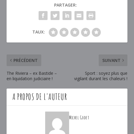
PARTAGER:
TAUX:
PRÉCÉDENT
SUIVANT
The Riviera – ex Bastide –
Sport : soyez plus que
en liquidation judiciaire !
vigilant durant les chaleurs !
A PROPOS DE L'AUTEUR
Michel Godet