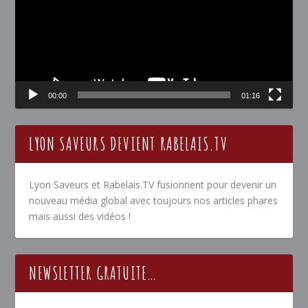
00:00
01:16
LYON SAVEURS DEVIENT RABELAIS.TV
Lyon Saveurs et Rabelais.TV fusionnent pour devenir un
nouveau média global avec toujours nos articles phares
mais aussi des vidéos !
NEWSLETTER GRATUITE…