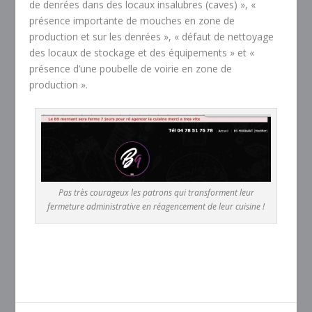
de denrées dans des locaux insalubres (caves) », «
présence importante de mouches en zone de
production et sur les denrées », « défaut de nettoyage
des locaux de stockage et des équipements » et «
présence d’une poubelle de voirie en zone de
production ».
Pas très courageux les patrons qui transforment leur
fermeture administrative en réagencement de leur cuisine !