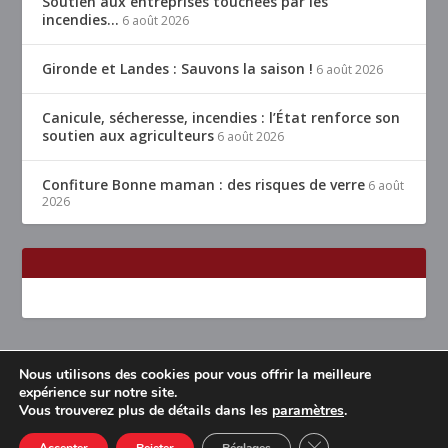
Soutien aux entreprises touchées par les
incendies…
6 août 2026
Gironde et Landes : Sauvons la saison !
6 août 2026
Canicule, sécheresse, incendies : l’État renforce son
soutien aux agriculteurs
6 août 2026
Confiture Bonne maman : des risques de verre
6 août
2026
Nous utilisons des cookies pour vous offrir la meilleure
Conçu par
| Propulsé par
Elegant Themes
WordPress
expérience sur notre site.
Vous trouverez plus de détails dans les
paramètres
.
Accueil
Restaurants Lyon & alentours
Mentions légales
Contact
CLOSE GDPR COOK