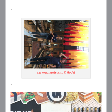
–
Les organisateurs… © Godet
–