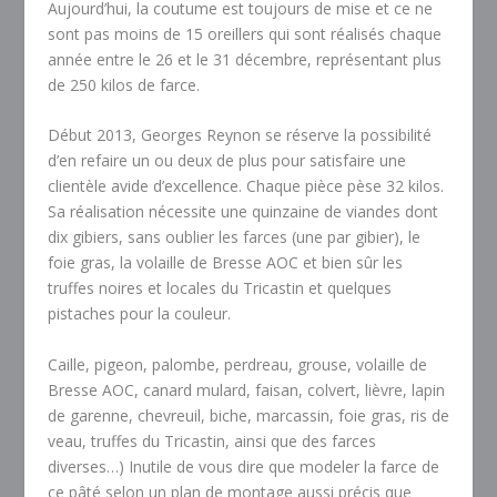
Aujourd’hui, la coutume est toujours de mise et ce ne
sont pas moins de 15 oreillers qui sont réalisés chaque
année entre le 26 et le 31 décembre, représentant plus
de 250 kilos de farce.
Début 2013, Georges Reynon se réserve la possibilité
d’en refaire un ou deux de plus pour satisfaire une
clientèle avide d’excellence. Chaque pièce pèse 32 kilos.
Sa réalisation nécessite une quinzaine de viandes dont
dix gibiers, sans oublier les farces (une par gibier), le
foie gras, la volaille de Bresse AOC et bien sûr les
truffes noires et locales du Tricastin et quelques
pistaches pour la couleur.
Caille, pigeon, palombe, perdreau, grouse, volaille de
Bresse AOC, canard mulard, faisan, colvert, lièvre, lapin
de garenne, chevreuil, biche, marcassin, foie gras, ris de
veau, truffes du Tricastin, ainsi que des farces
diverses…) Inutile de vous dire que modeler la farce de
ce pâté selon un plan de montage aussi précis que