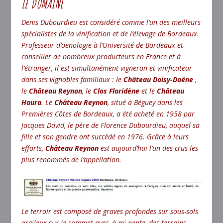
LE DOMAINE
Denis Dubourdieu est considéré comme l’un des meilleurs
spécialistes de la vinification et de l’élevage de Bordeaux.
Professeur d’oenologie à l’Université de Bordeaux et
conseiller de nombreux producteurs en France et à
l’étranger, il est simultanément vigneron et vinificateur
dans ses vignobles familiaux : le
Château Doisy-Daëne
,
le
Château Reynon
, le
Clos Floridène
et le
Château
Haura
.
Le
Château Reynon
, situé à Béguey dans les
Premières Côtes de Bordeaux, a été acheté en 1958 par
Jacques David, le père de Florence Dubourdieu, auquel sa
fille et son gendre ont succédé en 1976. Grâce à leurs
efforts,
Château Reynon
est aujourd’hui l’un des crus les
plus renommés de l’appellation.
Le terroir est composé de graves profondes sur sous-sols
argileux sur le sommet avec, à mi-pente, des terrains