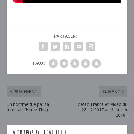
PARTAGER:
TAUX:
PRÉCÉDENT
SUIVANT
Un homme tué par sa
Météo France en vidéo du
friteuse ! (Hervé This)
28-12-2017 au 3 janvier
2018 !
A PROPOS DE L'AUTEUR