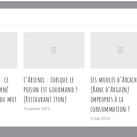
: ce
L’Arsenic : Lorsque le
Les moules d’Arcac
amné
poison est gourmand !
(Banc d’Arguin)
 du mot
(Restaurant Lyon)
impropres à la
consommation !
19 janvier 2015
3 mai 2014