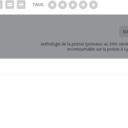
TAUX:
SU
Anthologie de la poésie lyonnaise au XIXè siècl
incontournable sur la poésie à L