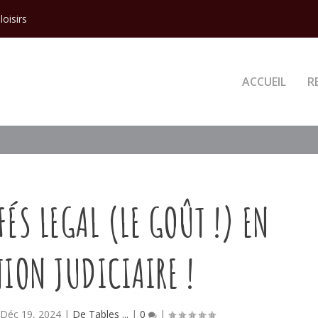
loisirs
ACCUEIL
R
FÉS LEGAL (LE GOÛT !) EN
ION JUDICIAIRE !
|
Déc 19, 2024
|
De Tables ...
|
0
|