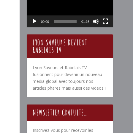
00:00
01:16
LYON SAVEURS DEVIENT
RABELAIS.TV
Lyon Saveurs et Rabelais.TV
fusionnent pour devenir un nouveau
média global avec toujours nos
articles phares mais aussi des vidéos !
NEWSLETTER GRATUITE…
Inscrivez-vous pour recevoir les