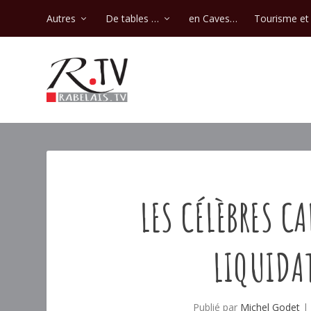
Autres
De tables …
en Caves…
Tourisme et 
LES CÉLÈBRES CA
LIQUIDAT
Publié par
Michel Godet