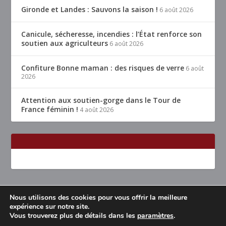
Gironde et Landes : Sauvons la saison !
6 août 2026
Canicule, sécheresse, incendies : l’État renforce son
soutien aux agriculteurs
6 août 2026
Confiture Bonne maman : des risques de verre
6 août
2026
Attention aux soutien-gorge dans le Tour de
France féminin !
4 août 2026
Nous utilisons des cookies pour vous offrir la meilleure
Conçu par
| Propulsé par
Elegant Themes
WordPress
expérience sur notre site.
Vous trouverez plus de détails dans les
paramètres
.
Accueil
Restaurants Lyon & alentours
Mentions légales