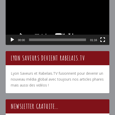
00:00
01:16
LYON SAVEURS DEVIENT RABELAIS.TV
Lyon Saveurs et Rabelais.TV fusionnent pour devenir un
nouveau média global avec toujours nos articles phares
mais aussi des vidéos !
NEWSLETTER GRATUITE…