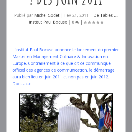
Publié par
Michel Godet
|
Fév 21, 2011
|
De Tables ...
,
Institut Paul Bocuse
|
0
|
L’Institut Paul Bocuse annonce le lancement du premier
Master en Management Culinaire & Innovation en
Europe. Contrairement à ce que dit ce communiqué
officiel des agences de communication, le démarrage
aura bien lieu en juin 2011 et non pas en juin 2012.
Dont acte !