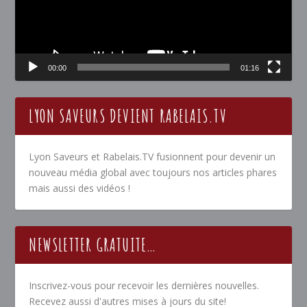
00:00
01:16
LYON SAVEURS DEVIENT RABELAIS.TV
Lyon Saveurs et Rabelais.TV fusionnent pour devenir un
nouveau média global avec toujours nos articles phares
mais aussi des vidéos !
NEWSLETTER GRATUITE…
Inscrivez-vous pour recevoir les dernières nouvelles.
Recevez aussi d'autres mises à jours du site!