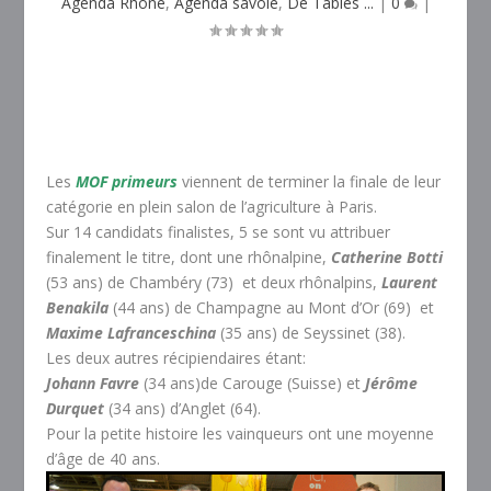
Agenda Rhône
,
Agenda savoie
,
De Tables ...
|
0
|
Les
MOF primeurs
viennent de terminer la finale de leur
catégorie en plein salon de l’agriculture à Paris.
Sur 14 candidats finalistes, 5 se sont vu attribuer
finalement le titre, dont une rhônalpine,
Catherine Botti
(53 ans) de Chambéry (73) et deux rhônalpins,
Laurent
Benakila
(44 ans) de Champagne au Mont d’Or (69) et
Maxime Lafranceschina
(35 ans) de Seyssinet (38).
Les deux autres récipiendaires étant:
Johann Favre
(34 ans)de Carouge (Suisse) et
Jérôme
Durquet
(34 ans) d’Anglet (64).
Pour la petite histoire les vainqueurs ont une moyenne
d’âge de 40 ans.