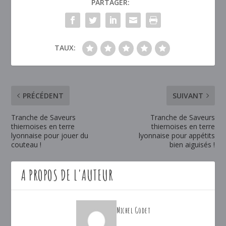
PARTAGER:
TAUX:
PRÉCÉDENT
SUIVANT
Tranche de Saveurs
Tranche de Saveurs
thiernoises en terre
thiernoises en terre
lyonnaise pour jouer du
lyonnaise pour appétits
couteau !
bien aiguisés !
A PROPOS DE L'AUTEUR
Michel Godet