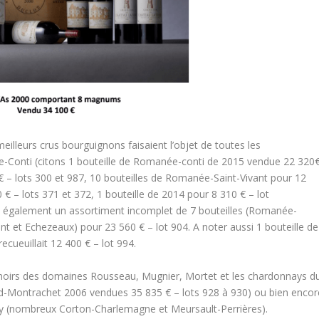
eilleurs crus bourguignons faisaient l’objet de toutes les
-Conti (citons 1 bouteille de Romanée-conti de 2015 vendue 22 320
 € – lots 300 et 987, 10 bouteilles de Romanée-Saint-Vivant pour 12
€ – lots 371 et 372, 1 bouteille de 2014 pour 8 310 € – lot
tons également un assortiment incomplet de 7 bouteilles (Romanée-
t et Echezeaux) pour 23 560 € – lot 904. A noter aussi 1 bouteille de
ueuillait 12 400 € – lot 994.
 noirs des domaines Rousseau, Mugnier, Mortet et les chardonnays d
rd-Montrachet 2006 vendues 35 835 € – lots 928 à 930) ou bien encor
y (nombreux Corton-Charlemagne et Meursault-Perrières).