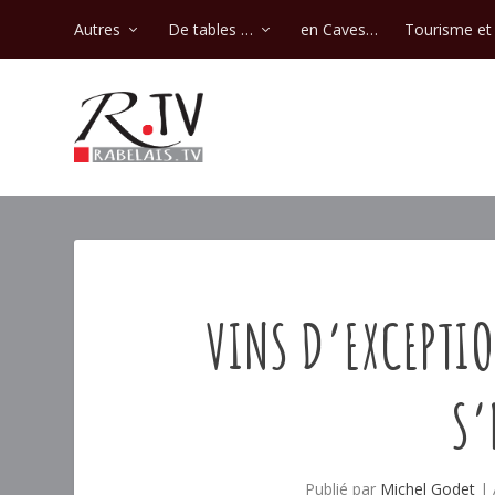
Autres
De tables …
en Caves…
Tourisme et 
VINS D’EXCEPTIO
S’
Publié par
Michel Godet
|