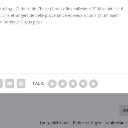
Ermitage Cathelin de Chave (2 bouteilles millésime 2000 vendues 16
 vins étrangers de belle provenance et vieux alcools (rhum Saint-
 bonheur à tous prix !
TAUX:
SU
Lyon, Métropole, Rhône et région: l’ambroisie es