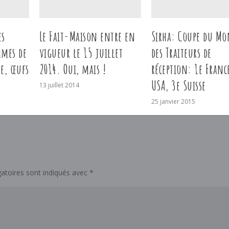
es
Le Fait-Maison entre en
Sirha: Coupe du Mo
mes de
vigueur le 15 juillet
des Traiteurs de
ne, œufs
2014. Oui, mais !
réception: 1e Franc
USA, 3e Suisse
13 juillet 2014
25 janvier 2015
atoires sont indiqués avec
*