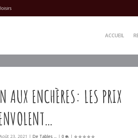
loisirs
ACCUEIL
R
N AUX ENCHÈRES: LES PRIX
ENVOLENT…
Août 23, 2021
|
De Tables ...
|
0
|