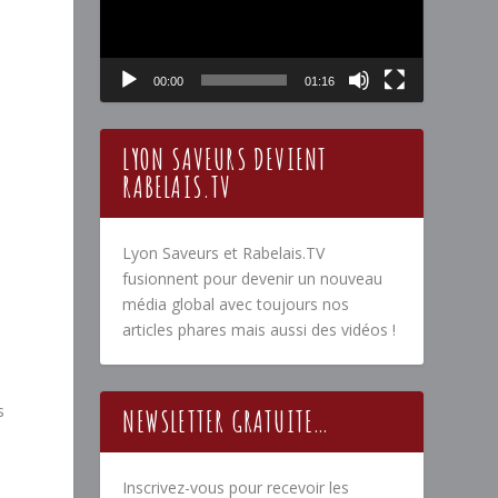
00:00
01:16
LYON SAVEURS DEVIENT
RABELAIS.TV
Lyon Saveurs et Rabelais.TV
fusionnent pour devenir un nouveau
média global avec toujours nos
articles phares mais aussi des vidéos !
s
NEWSLETTER GRATUITE…
Inscrivez-vous pour recevoir les