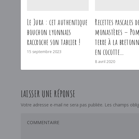
Le Jura : cet authentique
Recettes pascales d
bouchon lyonnais
monastères – Pom
raccroche son tablier !
terre à la breton
en cocotte…
15 septembre 2023
8 avril 2020
LAISSER UNE RÉPONSE
Votre adresse e-mail ne sera pas publiée.
Les champs oblig