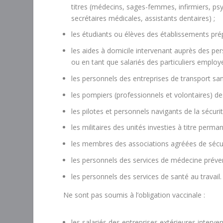
titres (médecins, sages-femmes, infirmiers, ps
secrétaires médicales, assistants dentaires) ;
les étudiants ou élèves des établissements prép
les aides à domicile intervenant auprès des pe
ou en tant que salariés des particuliers employe
les personnels des entreprises de transport san
les pompiers (professionnels et volontaires) des
les pilotes et personnels navigants de la sécurit
les militaires des unités investies à titre perma
les membres des associations agréées de sécurit
les personnels des services de médecine préven
les personnels des services de santé au travail.
Ne sont pas soumis à l’obligation vaccinale :
les salariés des entreprises extérieures interv