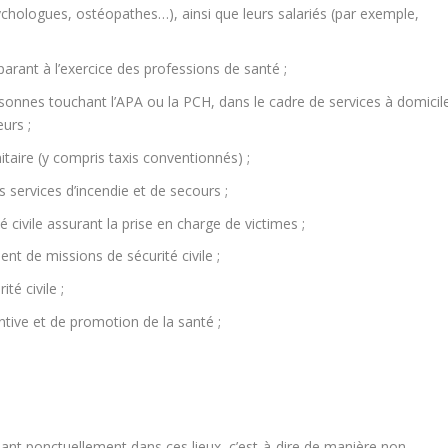
ychologues, ostéopathes…), ainsi que leurs salariés (par exemple,
arant à l’exercice des professions de santé ;
rsonnes touchant l’APA ou la PCH, dans le cadre de services à domicil
urs ;
itaire (y compris taxis conventionnés) ;
 services d’incendie et de secours ;
é civile assurant la prise en charge de victimes ;
nent de missions de sécurité civile ;
é civile ;
tive et de promotion de la santé ;
enant ponctuellement dans ces lieux, c’est-à-dire de manière non