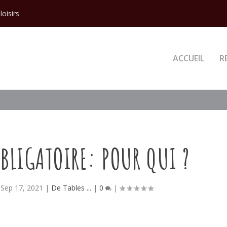
loisirs
ACCUEIL
R
BLIGATOIRE: POUR QUI ?
|
Sep 17, 2021
|
De Tables ...
|
0
|