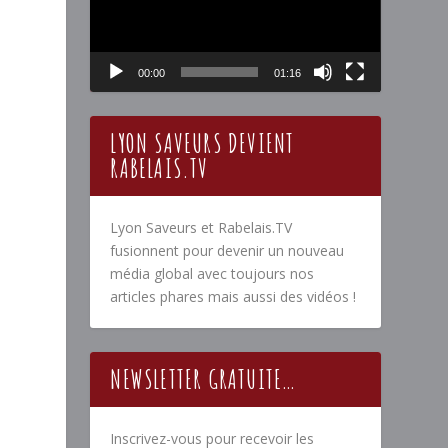
00:00
01:16
LYON SAVEURS DEVIENT
RABELAIS.TV
Lyon Saveurs et Rabelais.TV
fusionnent pour devenir un nouveau
média global avec toujours nos
articles phares mais aussi des vidéos !
NEWSLETTER GRATUITE…
Inscrivez-vous pour recevoir les