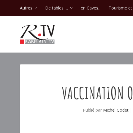
Autres
De tables …
en Caves…
Tourisme et 
VACCINATION O
Publié par
Michel Godet