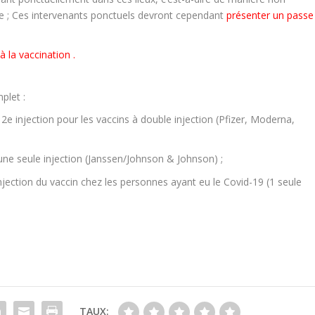
ée ; Ces intervenants ponctuels devront cependant
présenter un passe
 à la vaccination
.
plet :
 2
e
injection pour les vaccins à double injection (Pfizer, Moderna,
 une seule injection (Janssen/Johnson & Johnson) ;
injection du vaccin chez les personnes ayant eu le Covid-19 (1 seule
TAUX: