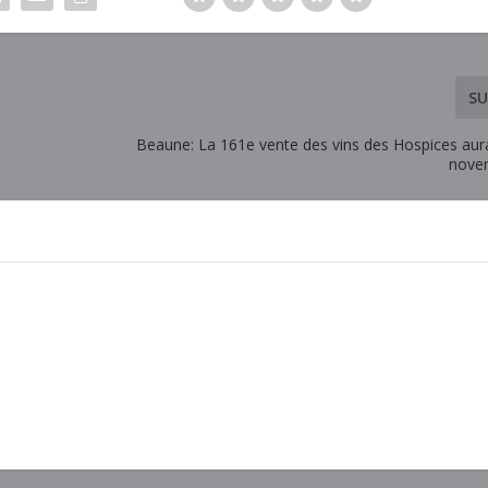
SU
Beaune: La 161e vente des vins des Hospices aura
nove