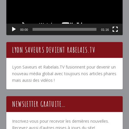
00:00
01:16
LYON SAVEURS DEVIENT RABELAIS.TV
Lyon Saveurs et Rabelais.TV fusionnent pour devenir un
nouveau média global avec toujours nos articles phares
mais aussi des vidéos !
NEWSLETTER GRATUITE…
Inscrivez-vous pour recevoir les dernières nouvelles.
Recevez aussi d'autres mises à jours du site!