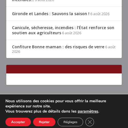
Gironde et Landes : Sauvons la saison !
6 août 2026
Canicule, sécheresse, incendies : l’État renforce son
soutien aux agriculteurs
6 août 2026
Confiture Bonne maman : des risques de verre
6 août
2026
Nous utilisons des cookies pour vous offrir la meilleure
Conçu par
| Propulsé par
Elegant Themes
WordPress
expérience sur notre site.
Vous trouverez plus de détails dans les
paramètres
.
Accueil
Restaurants Lyon & alentours
Mentions légales
Contact
CLOSE GDPR COOK
Accepter
Rejeter
Réglages