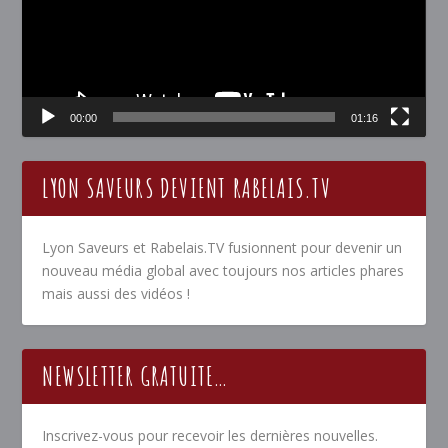
00:00
01:16
LYON SAVEURS DEVIENT RABELAIS.TV
Lyon Saveurs et Rabelais.TV fusionnent pour devenir un
nouveau média global avec toujours nos articles phares
mais aussi des vidéos !
NEWSLETTER GRATUITE…
Inscrivez-vous pour recevoir les dernières nouvelles.