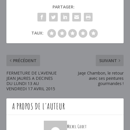
PARTAGER:
TAUX:
PRÉCÉDENT
SUIVANT
FERMETURE DE L’AVENUE
Jaqe Chambon, le retour
JEAN JAURES A DECINES
avec ses peintures
DU LUNDI 13 AU
gourmandes !
VENDREDI 17 AVRIL 2015
A PROPOS DE L'AUTEUR
Michel Godet