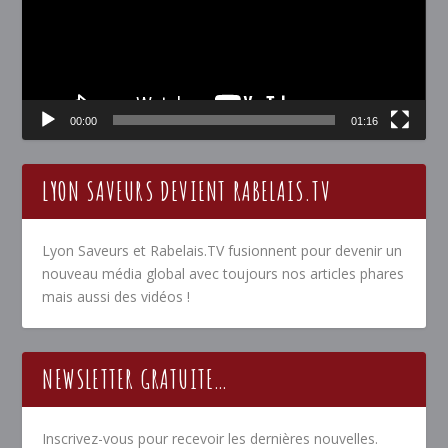
00:00
01:16
LYON SAVEURS DEVIENT RABELAIS.TV
Lyon Saveurs et Rabelais.TV fusionnent pour devenir un
nouveau média global avec toujours nos articles phares
mais aussi des vidéos !
NEWSLETTER GRATUITE…
Inscrivez-vous pour recevoir les dernières nouvelles.