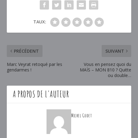
TAUX:
PRÉCÉDENT
SUIVANT
Marc Veyrat retoqué par les
Vous en pensez quoi du
gendarmes !
MAÏS – MON 810 ? Quitte
ou double…
A PROPOS DE L'AUTEUR
Michel Godet