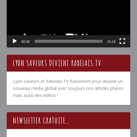
00:00
01:16
LYON SAVEURS DEVIENT RABELAIS.TV
Lyon Saveurs et Rabelais.TV fusionnent pour devenir un
nouveau média global avec toujours nos articles phares
mais aussi des vidéos !
NEWSLETTER GRATUITE…