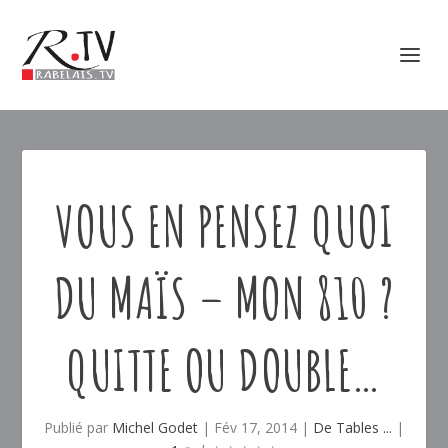
VOUS EN PENSEZ QUOI
DU MAÏS – MON 810 ?
QUITTE OU DOUBLE…
Publié par
Michel Godet
|
Fév 17, 2014
|
De Tables ...
|