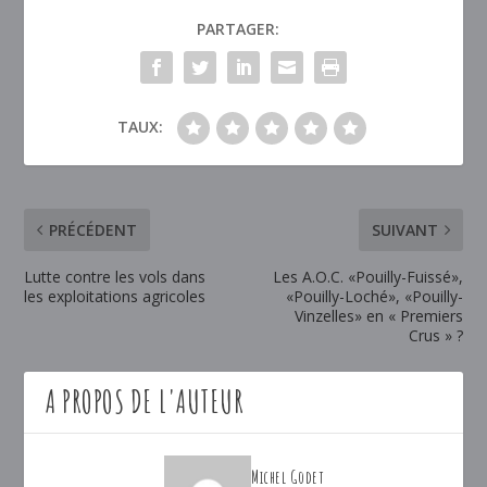
PARTAGER:
TAUX:
PRÉCÉDENT
SUIVANT
Lutte contre les vols dans
Les A.O.C. «Pouilly-Fuissé»,
les exploitations agricoles
«Pouilly-Loché», «Pouilly-
Vinzelles» en « Premiers
Crus » ?
A PROPOS DE L'AUTEUR
Michel Godet