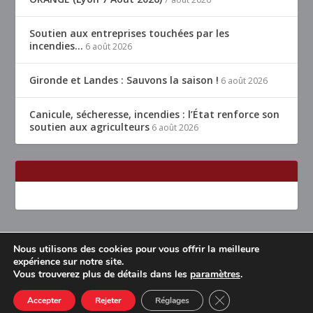
Soutien aux entreprises touchées par les
incendies…
6 août 2026
Gironde et Landes : Sauvons la saison !
6 août 2026
Canicule, sécheresse, incendies : l’État renforce son
soutien aux agriculteurs
6 août 2026
Nous utilisons des cookies pour vous offrir la meilleure
Conçu par
| Propulsé par
Elegant Themes
WordPress
expérience sur notre site.
Vous trouverez plus de détails dans les
paramètres
.
Accueil
Restaurants Lyon & alentours
Mentions légales
Contact
CLOSE GDPR COOK
Accepter
Rejeter
Réglages