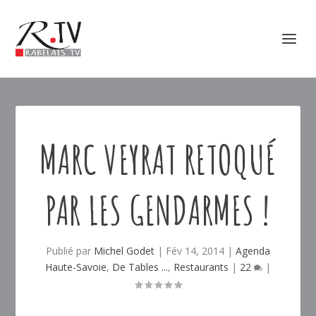
MARC VEYRAT RETOQUÉ
PAR LES GENDARMES !
Publié par
Michel Godet
|
Fév 14, 2014
|
Agenda
Haute-Savoie
,
De Tables ...
,
Restaurants
|
22
|