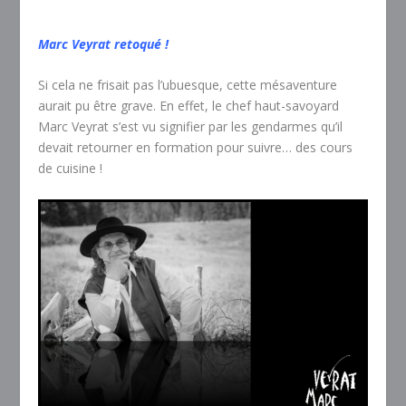
Marc Veyrat retoqué !
Si cela ne frisait pas l’ubuesque, cette mésaventure
aurait pu être grave. En effet, le chef haut-savoyard
Marc Veyrat s’est vu signifier par les gendarmes qu’il
devait retourner en formation pour suivre… des cours
de cuisine !