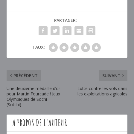
PARTAGER:
TAUX:
PRÉCÉDENT
SUIVANT
Une deuxième médaille d’or
Lutte contre les vols dans
pour Martin Fourcade ! Jeux
les exploitations agricoles
Olympiques de Sochi
(Sotchi)
A PROPOS DE L'AUTEUR