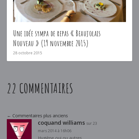
Une idée sympa de repas « Beaujolais
Nouveau » (19 novembre 2015)
28 octobre 2015
22 COMMENTAIRES
←
Commentaires plus anciens
coquand williams
sur 23
mars 2014 à 16h06
Hygiène oui ou autres