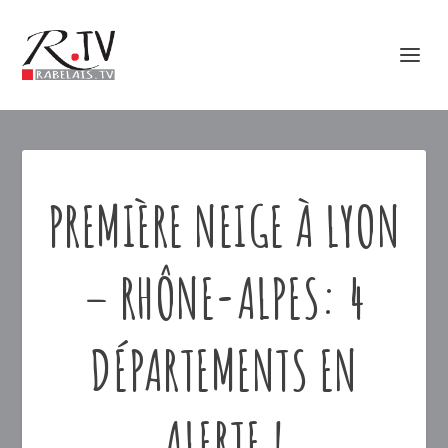
PREMIÈRE NEIGE À LYON
– RHÔNE-ALPES: 4
DÉPARTEMENTS EN
ALERTE !