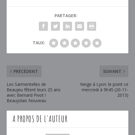
PARTAGER:
TAUX:
PRÉCÉDENT
SUIVANT
Les Sarmentelles de
Neige à Lyon: le point ce
Beaujeu fêtent leurs 25 ans
mercredi à 9h45 (20-11-
avec Bernard Pivot !
2013)
Beaujolais Nouveau
A PROPOS DE L'AUTEUR