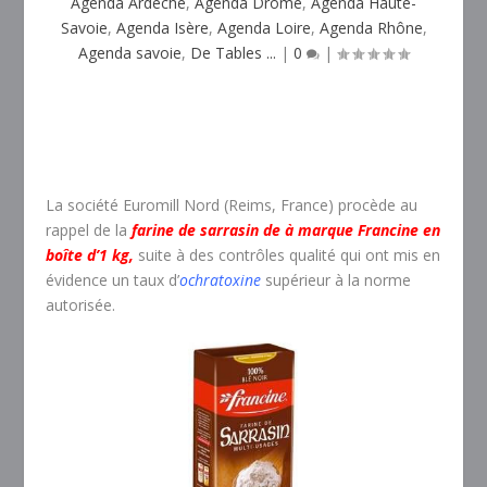
Agenda Ardèche
,
Agenda Drôme
,
Agenda Haute-
Savoie
,
Agenda Isère
,
Agenda Loire
,
Agenda Rhône
,
Agenda savoie
,
De Tables ...
|
0
|
La société Euromill Nord (Reims, France) procède au
rappel de la
farine de sarrasin de à marque Francine en
boîte d’1 kg,
suite à des contrôles qualité qui ont mis en
évidence un taux d’
ochratoxine
supérieur à la norme
autorisée.