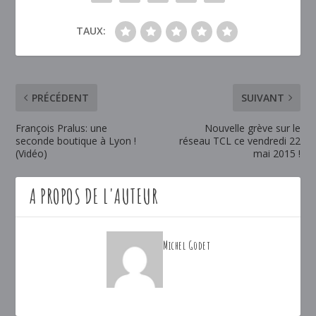
TAUX:
PRÉCÉDENT
SUIVANT
François Pralus: une
Nouvelle grève sur le
seconde boutique à Lyon !
réseau TCL ce vendredi 22
(Vidéo)
mai 2015 !
A PROPOS DE L'AUTEUR
Michel Godet