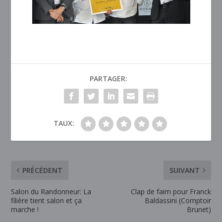
PARTAGER:
TAUX:
PRÉCÉDENT
SUIVANT
Salon du Randonneur: La
Clap de faim pour Franck
filière tient salon et ça
Baldassini (Comptoir
marche !
Brunet)