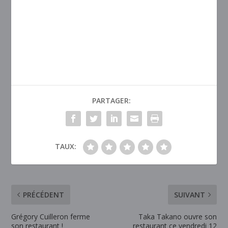
PARTAGER:
TAUX:
PRÉCÉDENT
SUIVANT
Grégory Cuilleron ferme
Taka Takano ouvre son
son restaurant !
restaurant ce vendredi 12