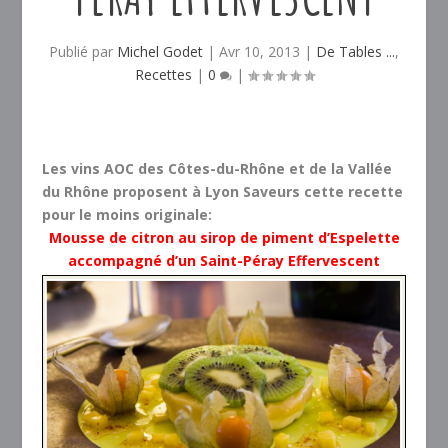
Publié par
Michel Godet
|
Avr 10, 2013
|
De Tables ...
,
Recettes
|
0
|
Les vins AOC des Côtes-du-Rhône et de la Vallée
du Rhône proposent à Lyon Saveurs cette recette
pour le moins originale:
Mousse de citron au sirop de piment d’Espelette
accompagné d’un Saint-Péray Effervescent