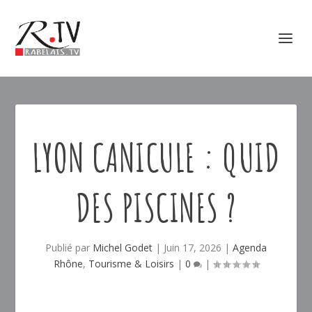
LYON CANICULE : QUID
DES PISCINES ?
Publié par
Michel Godet
|
Juin 17, 2026
|
Agenda
Rhône
,
Tourisme & Loisirs
|
0
|