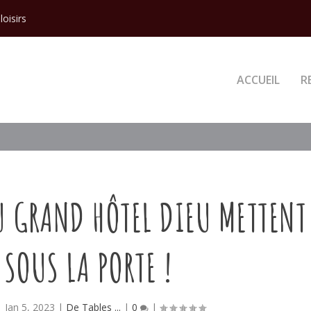
loisirs
ACCUEIL
R
U GRAND HÔTEL DIEU METTENT
 SOUS LA PORTE !
|
Jan 5, 2023
|
De Tables ...
|
0
|