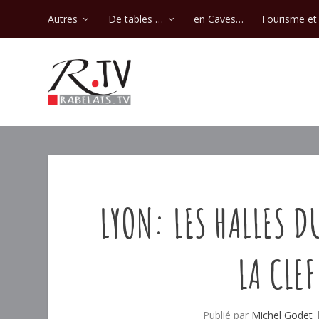
Autres
De tables …
en Caves…
Tourisme et 
LYON: LES HALLES D
LA CLEF
Publié par
Michel Godet