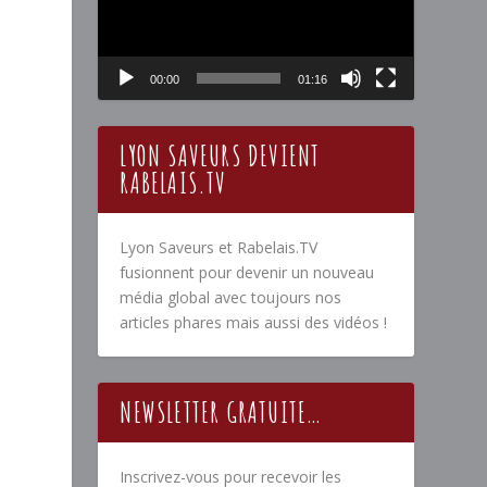
00:00
01:16
LYON SAVEURS DEVIENT
RABELAIS.TV
Lyon Saveurs et Rabelais.TV
fusionnent pour devenir un nouveau
média global avec toujours nos
articles phares mais aussi des vidéos !
NEWSLETTER GRATUITE…
Inscrivez-vous pour recevoir les