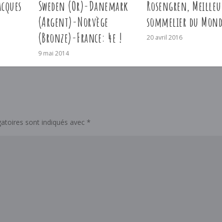
acques
Sweden (Or)-Danemark
Rosengren, Meilleu
(Argent)-Norvège
sommelier du Mond
(Bronze)-France: 4e !
20 avril 2016
9 mai 2014
atoires sont indiqués avec
*