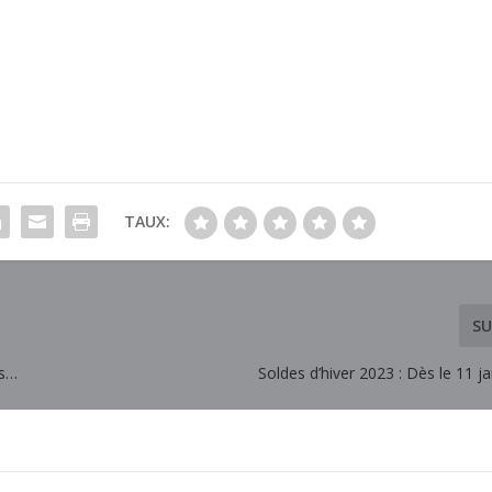
TAUX:
SU
es…
Soldes d’hiver 2023 : Dès le 11 j