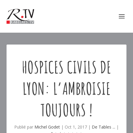
HOSPICES CIVILS DE
LYON: L’AMBROISIE
TOUJOURS !
Publié par
Michel Godet
|
Oct 1, 2017
|
De Tables ...
|