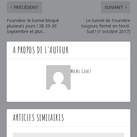
PRÉCÉDENT
SUIVANT
Fourvière: le tunnel bloqué
Le tunnel de Fourvière
plusieurs jours ! 28-29-30
toujours fermé en Nord-
Septembre et plus…
Sud ! (1 octobre 2017)
A PROPOS DE L'AUTEUR
Michel Godet
ARTICLES SIMILAIRES