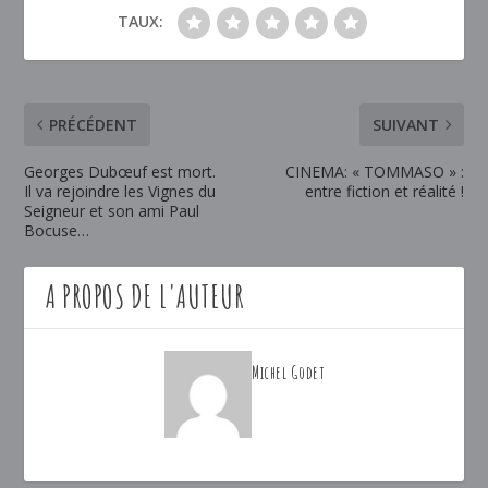
TAUX:
PRÉCÉDENT
SUIVANT
Georges Dubœuf est mort.
CINEMA: « TOMMASO » :
Il va rejoindre les Vignes du
entre fiction et réalité !
Seigneur et son ami Paul
Bocuse…
A PROPOS DE L'AUTEUR
Michel Godet