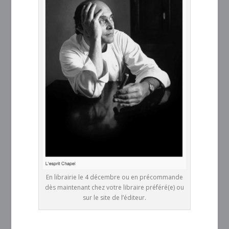
En librairie le 4 décembre ou en précommande
dès maintenant chez votre libraire préféré(e) ou
sur le site de l’éditeur.