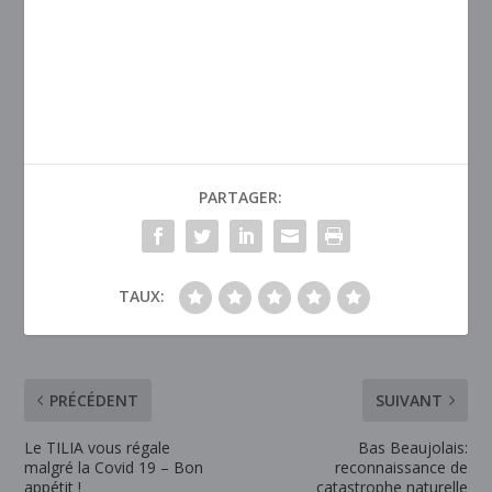
PARTAGER:
TAUX:
PRÉCÉDENT
SUIVANT
Le TILIA vous régale
Bas Beaujolais:
malgré la Covid 19 – Bon
reconnaissance de
appétit !
catastrophe naturelle