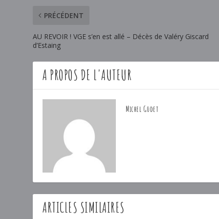
PRÉCÉDENT
AU REVOIR ! VGE s’en est allé – Décès de Valéry Giscard
d’Estaing
A PROPOS DE L'AUTEUR
Michel Godet
ARTICLES SIMILAIRES