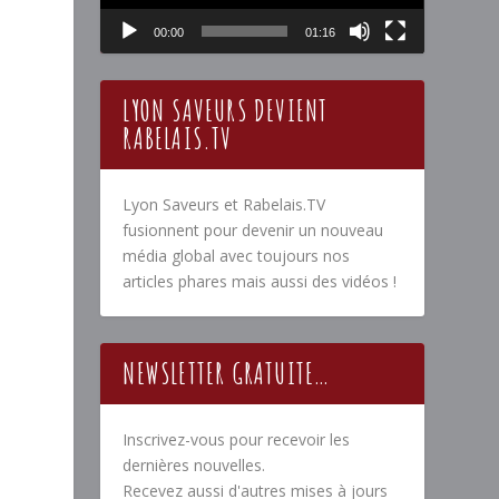
00:00
01:16
LYON SAVEURS DEVIENT
RABELAIS.TV
Lyon Saveurs et Rabelais.TV
fusionnent pour devenir un nouveau
média global avec toujours nos
articles phares mais aussi des vidéos !
NEWSLETTER GRATUITE…
Inscrivez-vous pour recevoir les
dernières nouvelles.
Recevez aussi d'autres mises à jours