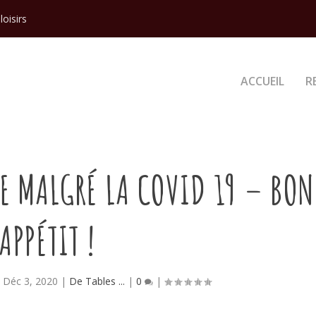
loisirs
ACCUEIL
R
LE MALGRÉ LA COVID 19 – BON
APPÉTIT !
|
Déc 3, 2020
|
De Tables ...
|
0
|