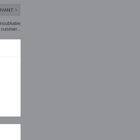
IVANT
inoubliable
 cuisinier…