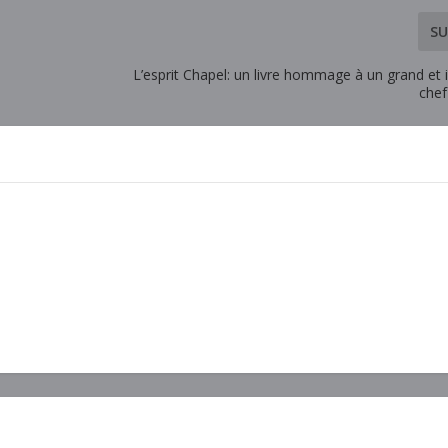
SU
L’esprit Chapel: un livre hommage à un grand et 
chef