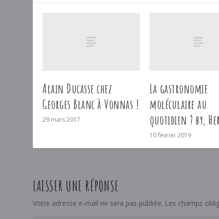
Alain Ducasse chez
La gastronomie
Georges Blanc à Vonnas !
moléculaire au
quotidien ? by, He
29 mars 2017
10 février 2019
LAISSER UNE RÉPONSE
Votre adresse e-mail ne sera pas publiée.
Les champs oblig