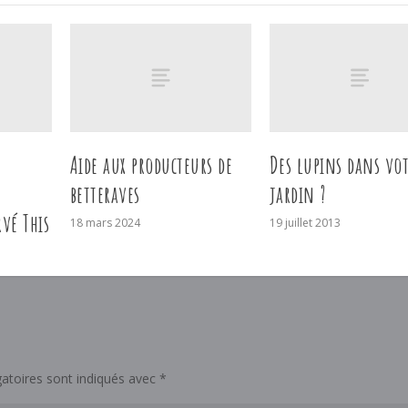
Aide aux producteurs de
Des lupins dans vo
betteraves
jardin ?
rvé This
18 mars 2024
19 juillet 2013
atoires sont indiqués avec
*