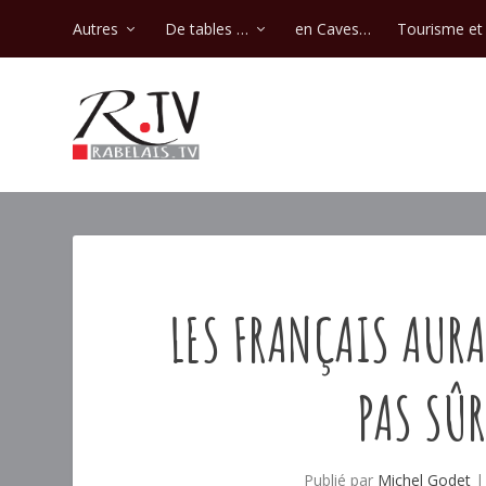
Autres
De tables …
en Caves…
Tourisme et 
LES FRANÇAIS AURA
PAS SÛR
Publié par
Michel Godet