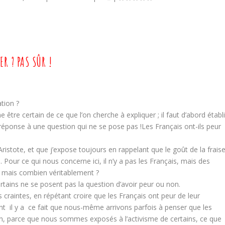
R ? PAS SÛR !
ation ?
être certain de ce que l’on cherche à expliquer ; il faut d’abord établi
 réponse à une question qui ne se pose pas !Les Français ont-ils peur
 Aristote, et que j’expose toujours en rappelant que le goût de la frais
es. Pour ce qui nous concerne ici, il n’y a pas les Français, mais des
n, mais combien véritablement ?
ertains ne se posent pas la question d’avoir peur ou non.
aintes, en répétant croire que les Français ont peur de leur
nt il y a ce fait que nous-même arrivons parfois à penser que les
ion, parce que nous sommes exposés à l’activisme de certains, ce que