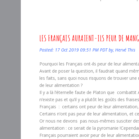
L
ES FRANÇAIS AURAIENT-ILS PEUR DE MANGE
Posted: 17 Oct 2019 09:51 PM PDT by, Hervé This
Pourquoi les Français ont-ils peur de leur aliment
Avant de poser la question, il faudrait quand même 
les faits, sans quoi nous risquons de trouver une
de leur alimentation ?
Il y a là l’éternelle faute de Platon que combattit
n’existe pas et qu’il y a plutôt les goûts des frais
Français : certains ont peur de leur alimentatio
Certains n’ont pas peur de leur alimentation, et c
Or nous ne devons pas nous-mêmes susciter des cr
alimentation : ce serait de la pyromanie !Cependa
Français pourraient avoir peur de leur alimentat