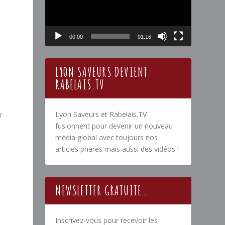
00:00
01:16
LYON SAVEURS DEVIENT
RABELAIS.TV
Lyon Saveurs et Rabelais.TV
r
fusionnent pour devenir un nouveau
média global avec toujours nos
articles phares mais aussi des vidéos !
e
NEWSLETTER GRATUITE…
Inscrivez-vous pour recevoir les