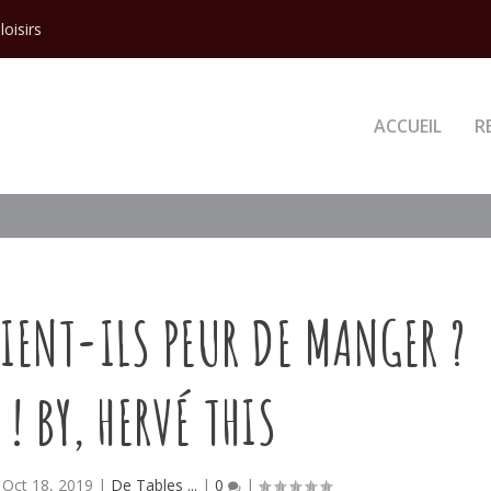
loisirs
ACCUEIL
R
IENT-ILS PEUR DE MANGER ?
 ! BY, HERVÉ THIS
|
Oct 18, 2019
|
De Tables ...
|
0
|