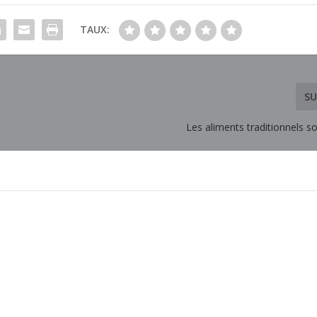
TAUX:
SU
Les aliments traditionnels son