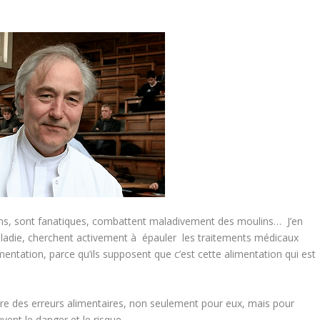
isons, sont fanatiques, combattent maladivement des moulins… J’en
aladie, cherchent activement à épauler les traitements médicaux
limentation, parce qu’ils supposent que c’est cette alimentation qui est
nt être des erreurs alimentaires, non seulement pour eux, mais pour
vent le danger et le risque.