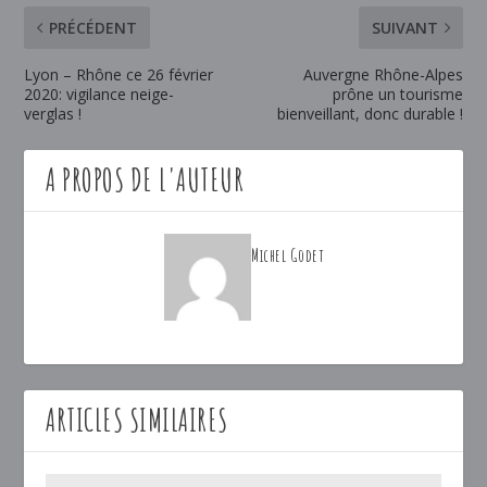
PRÉCÉDENT
SUIVANT
Lyon – Rhône ce 26 février
Auvergne Rhône-Alpes
2020: vigilance neige-
prône un tourisme
verglas !
bienveillant, donc durable !
A PROPOS DE L'AUTEUR
Michel Godet
ARTICLES SIMILAIRES