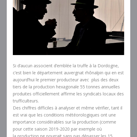
Si d’aucun associent d’emblée la truffe à la Dordogne,
c’est bien le département auvergnat rhônalpin qui en est
aujourd’hui le premier producteur avec plus des deux
tiers de la production hexagonale 55 tonnes annuelles
produites officiellement affirme les syndicats locaux des
trufficulteurs.
Des chiffres difficiles à analyser et même vérifier, tant il
est vrai que les conditions météorologiques ont une
importance considérables sur la production (comme
pour cette saison 2019-2020 par exemple où
la production ne pourrait sans pas dépasser les 15