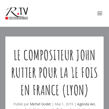
LE COMPOSITEUR JOHN
RUTTER POUR LA 1E FOIS
EN FRANCE (LYON)
Publié par
Michel Godet
|
Mai 1, 2019
|
Agenda Ain
,