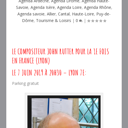
Agenda Ardèche
,
Agenda Drôme
,
Agenda Haute-
Savoie
,
Agenda Isère
,
Agenda Loire
,
Agenda Rhône
,
Agenda savoie
,
Allier
,
Cantal
,
Haute-Loire
,
Puy-de-
Dôme
,
Tourisme & Loisirs
|
0
|
LE COMPOSITEUR JOHN RUTTER POUR LA 1E FOIS
EN FRANCE (LYON)
LE 7 JUIN 2019 À 20H30 – LYON 7E:
Parking gratuit