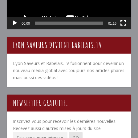
00:00
01:16
LYON SAVEURS DEVIENT RABELAIS.TV
Lyon Saveurs et Rabelais.TV fusionnent pour devenir un
nouveau média global avec toujours nos articles phares
mais aussi des vidéos !
NEWSLETTER GRATUITE…
Inscrivez-vous pour recevoir les dernières nouvelles.
Recevez aussi d'autres mises à jours du site!