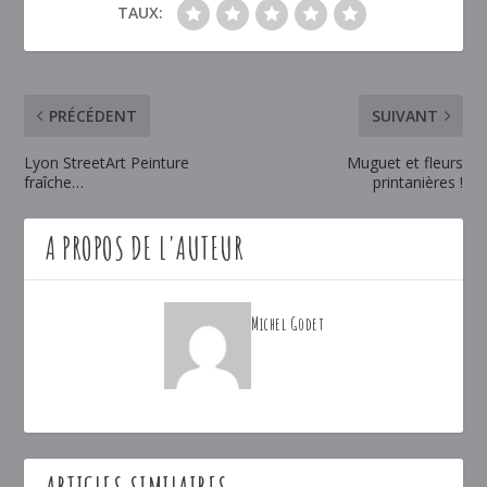
TAUX:
PRÉCÉDENT
SUIVANT
Lyon StreetArt Peinture
Muguet et fleurs
fraîche…
printanières !
A PROPOS DE L'AUTEUR
Michel Godet