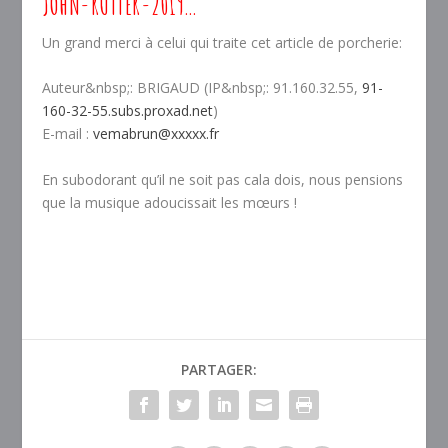
JOHN-RUTTER-2019…
Un grand merci à celui qui traite cet article de porcherie:
Auteur&nbsp;: BRIGAUD (IP&nbsp;: 91.160.32.55,
91-
160-32-55.subs.proxad.net
)
E-mail :
vemabrun@xxxxx.fr
En subodorant qu’il ne soit pas cala dois, nous pensions
que la musique adoucissait les mœurs !
PARTAGER: