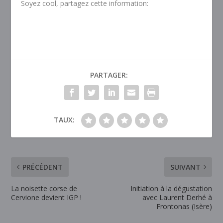
Soyez cool, partagez cette information:
PARTAGER:
TAUX:
PRÉCÉDENT
SUIVANT
La noisette corse de
Initiation à la dégustation
Cervione devient IGP !
avec Laurent Derhé à
Frontonas (Isère)