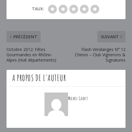
TAUX:
PRÉCÉDENT
SUIVANT
Octobre 2012: Fêtes
Flash Vendanges N° 12
Gourmandes en Rhône-
Chinon – Club Vignerons &
Alpes (Huit départements)
Signatures
A PROPOS DE L'AUTEUR
Michel Godet