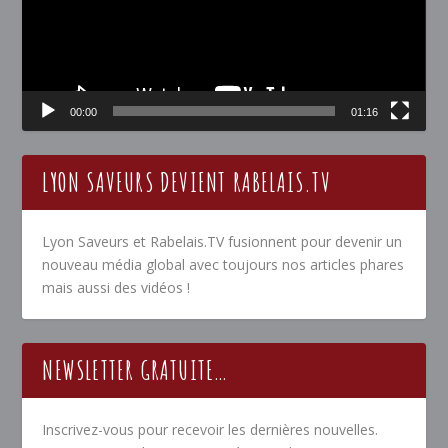
00:00
01:16
LYON SAVEURS DEVIENT RABELAIS.TV
Lyon Saveurs et Rabelais.TV fusionnent pour devenir un
nouveau média global avec toujours nos articles phares
mais aussi des vidéos !
NEWSLETTER GRATUITE…
Inscrivez-vous pour recevoir les dernières nouvelles.