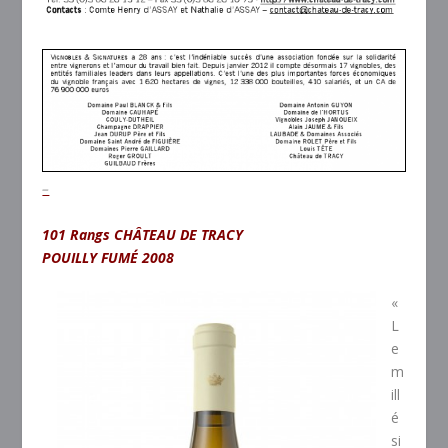
–
101 Rangs CHÂTEAU DE TRACY
POUILLY FUMÉ
2008
«
L
e
m
ill
é
si