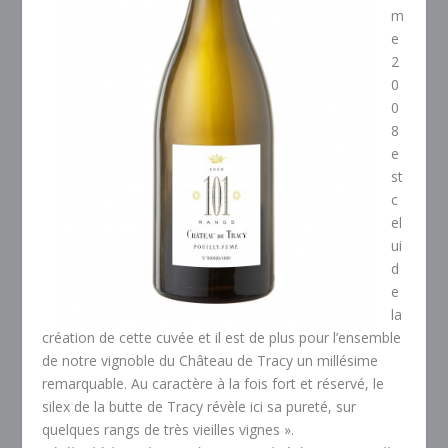
m
e
2
0
0
8
e
st
c
el
ui
d
e
la
création de cette cuvée et il est de plus pour l’ensemble
de notre vignoble du Château de Tracy un millésime
remarquable. Au caractère à la fois fort et réservé, le
silex de la butte de Tracy révèle ici sa pureté, sur
quelques rangs de très vieilles vignes ».