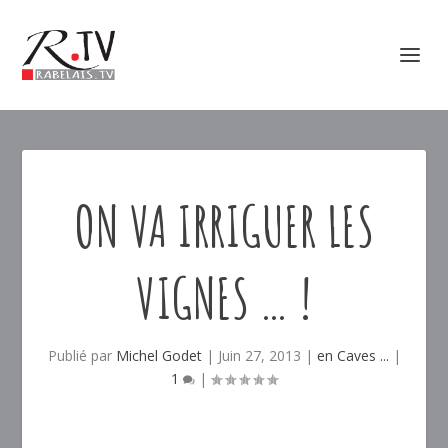
ON VA IRRIGUER LES
VIGNES … !
Publié par
Michel Godet
|
Juin 27, 2013
|
en Caves ...
|
1
|