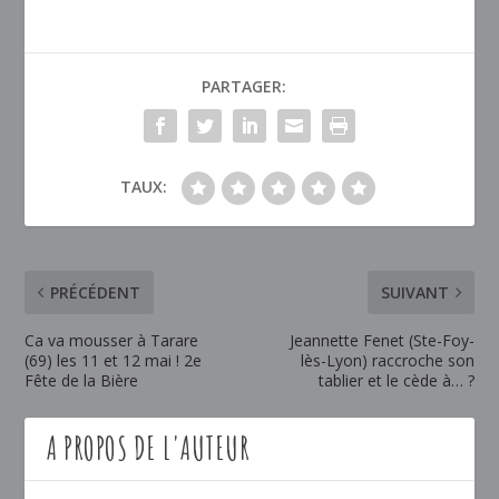
PARTAGER:
TAUX:
PRÉCÉDENT
SUIVANT
Ca va mousser à Tarare
Jeannette Fenet (Ste-Foy-
(69) les 11 et 12 mai ! 2e
lès-Lyon) raccroche son
Fête de la Bière
tablier et le cède à… ?
A PROPOS DE L'AUTEUR