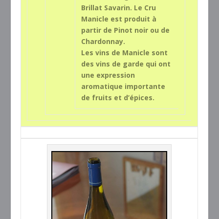
Brillat Savarin. Le Cru
Manicle est produit à
partir de Pinot noir ou de
Chardonnay.
Les vins de Manicle sont
des vins de garde qui ont
une expression
aromatique importante
de fruits et d’épices.