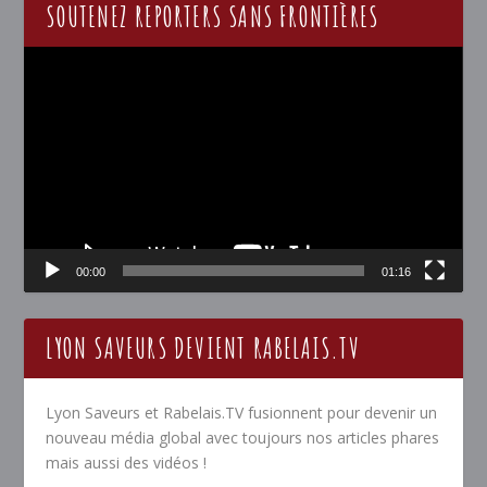
SOUTENEZ REPORTERS SANS FRONTIÈRES
Lecteur
vidéo
00:00
01:16
LYON SAVEURS DEVIENT RABELAIS.TV
Lyon Saveurs et Rabelais.TV fusionnent pour devenir un
nouveau média global avec toujours nos articles phares
mais aussi des vidéos !