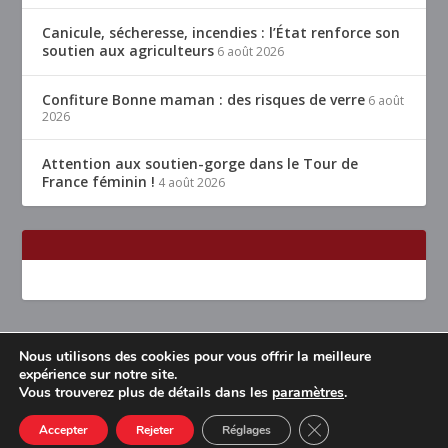
Canicule, sécheresse, incendies : l’État renforce son
soutien aux agriculteurs
6 août 2026
Confiture Bonne maman : des risques de verre
6 août
2026
Attention aux soutien-gorge dans le Tour de
France féminin !
4 août 2026
Nous utilisons des cookies pour vous offrir la meilleure
Conçu par
| Propulsé par
Elegant Themes
WordPress
expérience sur notre site.
Vous trouverez plus de détails dans les
paramètres
.
Accueil
Restaurants Lyon & alentours
Mentions légales
Contact
CLOSE GDPR COOK
Accepter
Rejeter
Réglages