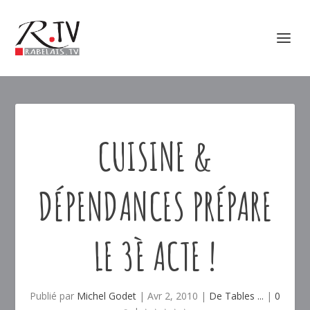
CUISINE &
DÉPENDANCES PRÉPARE
LE 3È ACTE !
Publié par
Michel Godet
|
Avr 2, 2010
|
De Tables ...
|
0