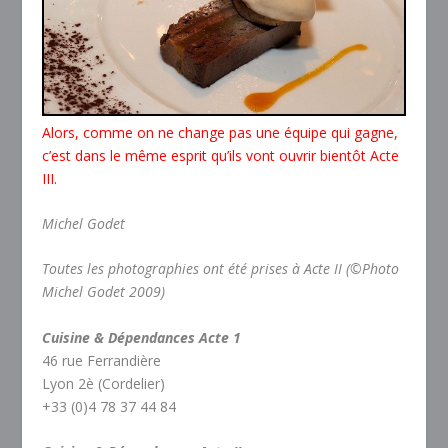
Alors, comme on ne change pas une équipe qui gagne,
c’est dans le même esprit qu’ils vont ouvrir bientôt Acte
III.
Michel Godet
Toutes les photographies ont été prises à Acte II (©Photo
Michel Godet 2009)
Cuisine & Dépendances Acte 1
46 rue Ferrandière
Lyon 2è (Cordelier)
+33 (0)4 78 37 44 84