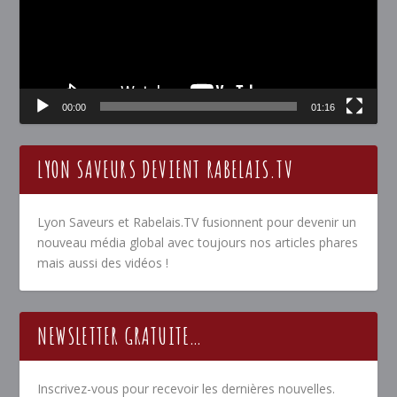
00:00
01:16
LYON SAVEURS DEVIENT RABELAIS.TV
Lyon Saveurs et Rabelais.TV fusionnent pour devenir un
nouveau média global avec toujours nos articles phares
mais aussi des vidéos !
NEWSLETTER GRATUITE…
Inscrivez-vous pour recevoir les dernières nouvelles.