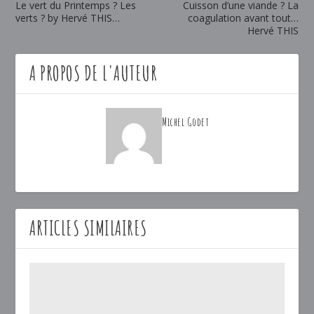
Le vert du Printemps ? Les
Cuisson d’une viande ? La
verts ? by Hervé THIS…
coagulation avant tout…
Hervé THIS
A PROPOS DE L'AUTEUR
Michel Godet
ARTICLES SIMILAIRES