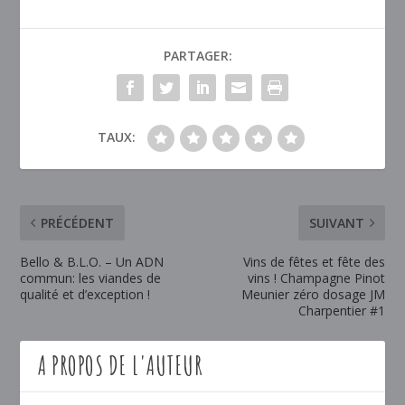
PARTAGER:
TAUX:
PRÉCÉDENT
SUIVANT
Bello & B.L.O. – Un ADN
Vins de fêtes et fête des
commun: les viandes de
vins ! Champagne Pinot
qualité et d’exception !
Meunier zéro dosage JM
Charpentier #1
A PROPOS DE L'AUTEUR