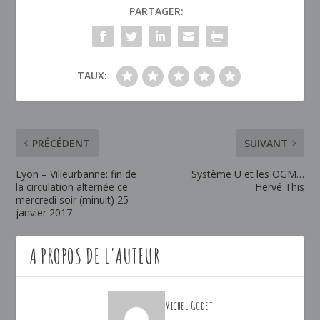
PARTAGER:
TAUX:
PRÉCÉDENT
SUIVANT
Lyon – Villeurbanne: fin de
Système U et les OGM…
la circulation alternée ce
Hervé This
mercredi soir (minuit) 25
janvier 2017
A PROPOS DE L'AUTEUR
Michel Godet