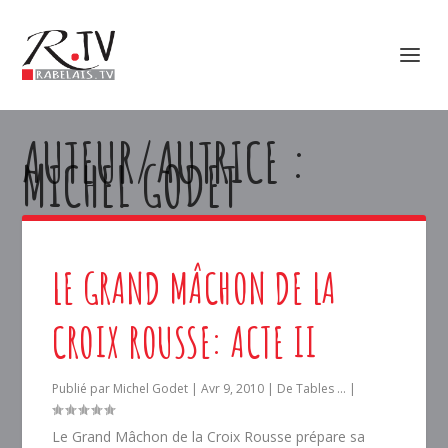
AUTEUR/AUTRICE :
MICHEL GODET
LE GRAND MÂCHON DE LA
CROIX ROUSSE: ACTE II
Publié par
Michel Godet
|
Avr 9, 2010
|
De Tables ...
|
Le Grand Mâchon de la Croix Rousse prépare sa