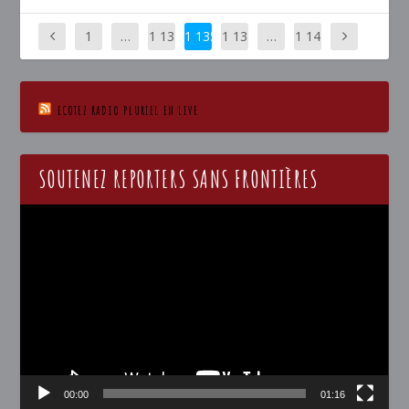
1
…
1 13
1 135
1 13
…
1 14
4
6
6
ECOTEZ RADIO PLURIEL EN LIVE
SOUTENEZ REPORTERS SANS FRONTIÈRES
Lecteur
vidéo
00:00
01:16