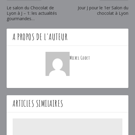
Le salon du Chocolat de
Jour J pour le 1er Salon du
Lyon à J – 1: les actualités
chocolat à Lyon
gourmandes…
A PROPOS DE L'AUTEUR
Michel Godet
ARTICLES SIMILAIRES