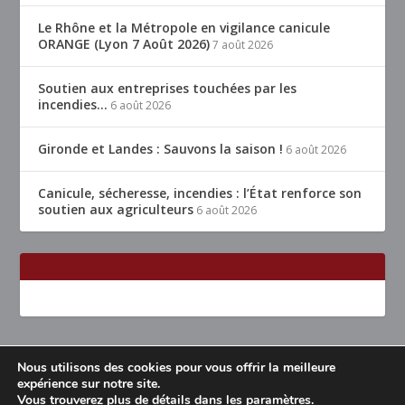
Le Rhône et la Métropole en vigilance canicule
ORANGE (Lyon 7 Août 2026)
7 août 2026
Soutien aux entreprises touchées par les
incendies…
6 août 2026
Gironde et Landes : Sauvons la saison !
6 août 2026
Canicule, sécheresse, incendies : l’État renforce son
soutien aux agriculteurs
6 août 2026
Nous utilisons des cookies pour vous offrir la meilleure
Conçu par
| Propulsé par
Elegant Themes
WordPress
expérience sur notre site.
Vous trouverez plus de détails dans les
paramètres
.
Accueil
Restaurants Lyon & alentours
Mentions légales