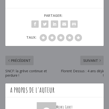
PARTAGER:
TAUX:
PRÉCÉDENT
SUIVANT
SNCF: la grève continue et
Florent Dessus : 4 ans déjà
perdure !
!
A PROPOS DE L'AUTEUR
Michel Godet