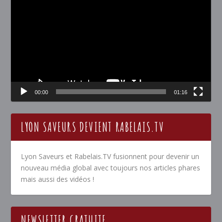
vidéo
00:00
01:16
LYON SAVEURS DEVIENT RABELAIS.TV
Lyon Saveurs et Rabelais.TV fusionnent pour devenir un
nouveau média global avec toujours nos articles phares
mais aussi des vidéos !
NEWSLETTER GRATUITE…