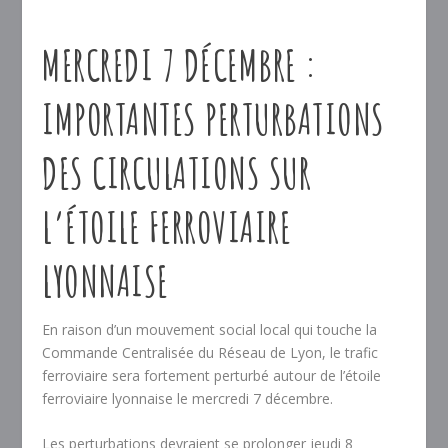
MERCREDI 7 DÉCEMBRE :
IMPORTANTES PERTURBATIONS
DES CIRCULATIONS SUR
L’ÉTOILE FERROVIAIRE
LYONNAISE
En raison d’un mouvement social local qui touche la
Commande Centralisée du Réseau de Lyon, le trafic
ferroviaire sera fortement perturbé autour de l’étoile
ferroviaire lyonnaise le mercredi 7 décembre.
Les perturbations devraient se prolonger jeudi 8