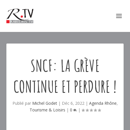
SNCF: LA GRÈVE
CONTINUE ET PERDURE !
Publié par
Michel Godet
|
Déc 6, 2022
|
Agenda Rhône
,
Tourisme & Loisirs
|
0
|