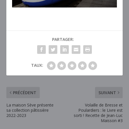
PARTAGER:
TAUX:
PRÉCÉDENT
SUIVANT
La maison Sève présente
Volaille de Bresse et
sa collection pâtissière
Poulardiers : le Livre est
2022-2023
sorti ! Recette de Jean-Luc
Maisson #3