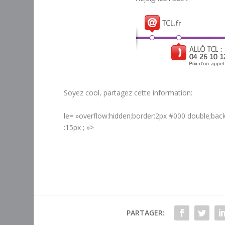
Soyez cool, partagez cette information:
le= »overflow:hidden;border:2px #000 double;backg
:15px ; »>
PARTAGER: