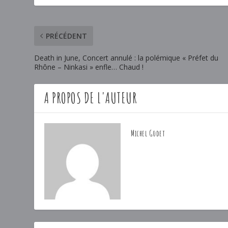
PRÉCÉDENT
Death in June, Concert annulé : la polémique « Préfet du
Rhône – Ninkasi » enfle… Chaud !
A PROPOS DE L'AUTEUR
Michel Godet