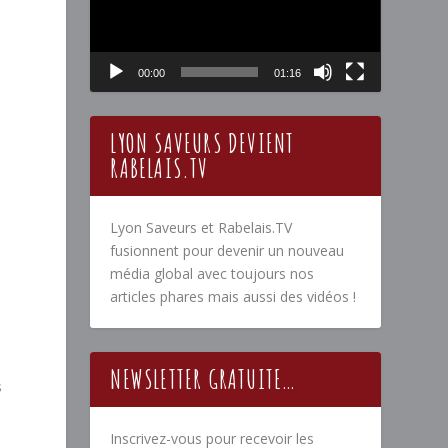
00:00
01:16
LYON SAVEURS DEVIENT
RABELAIS.TV
Lyon Saveurs et Rabelais.TV
fusionnent pour devenir un nouveau
média global avec toujours nos
articles phares mais aussi des vidéos !
NEWSLETTER GRATUITE…
s
Inscrivez-vous pour recevoir les