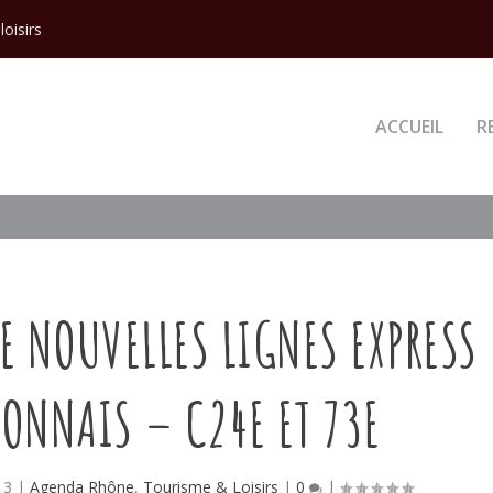
loisirs
ACCUEIL
R
DE NOUVELLES LIGNES EXPRESS
YONNAIS – C24E ET 73E
13
|
Agenda Rhône
,
Tourisme & Loisirs
|
0
|