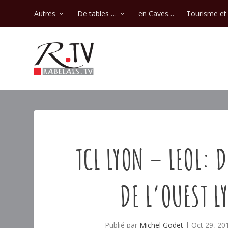
Autres
De tables …
en Caves…
Tourisme et 
TCL LYON – LEOL: 
DE L’OUEST L
Publié par
Michel Godet
|
Oct 29, 20