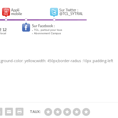
round-color: yellow;width: 450px;border-radius :10px ;padding-left
TAUX: