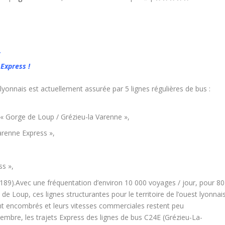
E
 Express !
yonnais est actuellement assurée par 5 lignes régulières de bus :
 « Gorge de Loup / Grézieu-la Varenne »,
arenne Express »,
ss »,
189).Avec une fréquentation d’environ 10 000 voyages / jour, pour 80
e Loup, ces lignes structurantes pour le territoire de l’ouest lyonnai
t encombrés et leurs vitesses commerciales restent peu
vembre, les trajets Express des lignes de bus C24E (Grézieu-La-