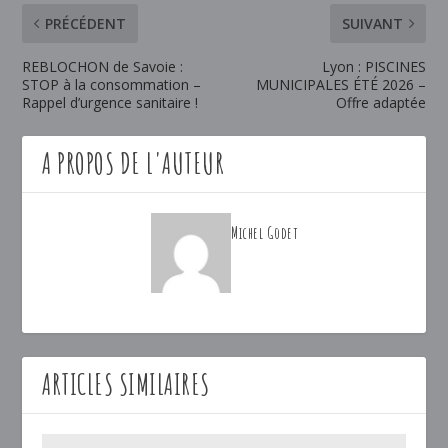
PRÉCÉDENT
SUIVANT
REBLOCHON de Savoie :
Lyon : PISCINES
STOP à la consommation –
MUNICIPALES ÉTÉ 2026 –
Rappel d’urgence sanitaire !
Offre adaptée
A PROPOS DE L'AUTEUR
Michel Godet
ARTICLES SIMILAIRES