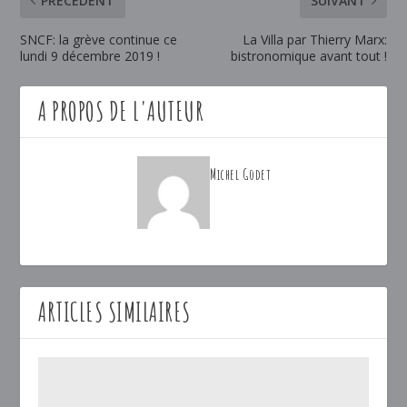
PRÉCÉDENT
SUIVANT
SNCF: la grève continue ce
La Villa par Thierry Marx:
lundi 9 décembre 2019 !
bistronomique avant tout !
A PROPOS DE L'AUTEUR
Michel Godet
ARTICLES SIMILAIRES