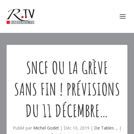
SNCF OU LA GRÈVE
SANS FIN ! PRÉVISIONS
DU 11 DÉCEMBRE…
Publié par
Michel Godet
|
Déc 10, 2019
|
De Tables ...
|