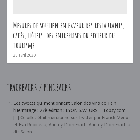
Mesures de soutien en faveur des restaurants,
cafés, hôtels, des entreprises du secteur du
tourisme…
28 avril 2020
TRACKBACKS / PINGBACKS
Les tweets qui mentionnent Salon des vins de Tain-
l’Hermitage : 27è édition : LYON SAVEURS -- Topsy.com
-
[...] Ce billet était mentionné sur Twitter par Franck Merloz
et Eva Robineau, Audrey Domenach. Audrey Domenach a
dit: Salon…