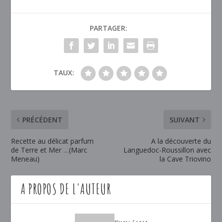
PARTAGER:
TAUX:
PRÉCÉDENT
SUIVANT
Recette au délicat parfum
A la découverte du
de Terre et Mer …(Marc
Languedoc-Roussillon avec
Meneau)
la Cave Triovino
A PROPOS DE L'AUTEUR