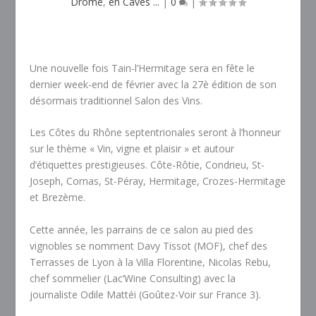
Drôme
,
en Caves ...
|
0
|
Une nouvelle fois Tain-l’Hermitage sera en fête le
dernier week-end de février avec la 27è édition de son
désormais traditionnel Salon des Vins.
Les Côtes du Rhône septentrionales seront à l’honneur
sur le thème « Vin, vigne et plaisir » et autour
d’étiquettes prestigieuses. Côte-Rôtie, Condrieu, St-
Joseph, Cornas, St-Péray, Hermitage, Crozes-Hermitage
et Brezème.
Cette année, les parrains de ce salon au pied des
vignobles se nomment Davy Tissot (MOF), chef des
Terrasses de Lyon à la Villa Florentine, Nicolas Rebu,
chef sommelier (Lac’Wine Consulting) avec la
journaliste Odile Mattéi (Goûtez-Voir sur France 3).