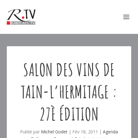
SALON DES VINS DE
TAIN-L’HERMITAGE :
27È ÉDITION
Publié par
Michel Godet
|
Fév 18, 2011
|
Agenda