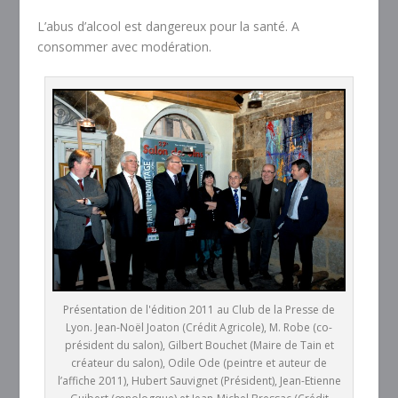
L’abus d’alcool est dangereux pour la santé. A
consommer avec modération.
Présentation de l'édition 2011 au Club de la Presse de
Lyon. Jean-Noël Joaton (Crédit Agricole), M. Robe (co-
président du salon), Gilbert Bouchet (Maire de Tain et
créateur du salon), Odile Ode (peintre et auteur de
l’affiche 2011), Hubert Sauvignet (Président), Jean-Etienne