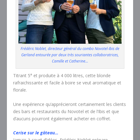
Frédéric Noblet, directeur général du combo Novotel-Ibis de
Gerland entourée par deux très souriantes collaboratrices,
Camille et Catherine…
Titrant 5° et produite à 4 000 litres, cette blonde
rafraichissante et facile à boire se veut aromatique et
florale.
Une expérience qu’apprécieront certainement les clients
des bars et restaurants du Novotel et de l’Ibis et que
d’aucuns pourront également acheter en coffret.
Cerise sur le gâteau…
Jamais à court d’idées, Frédéric Noblet prépare