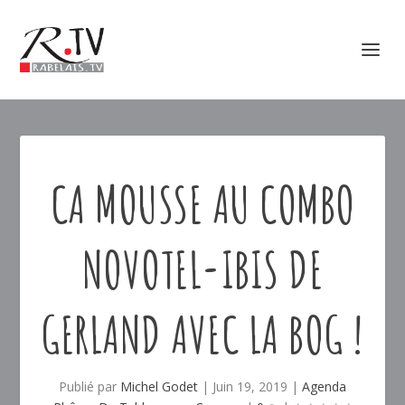
CA MOUSSE AU COMBO
NOVOTEL-IBIS DE
GERLAND AVEC LA BOG !
Publié par
Michel Godet
|
Juin 19, 2019
|
Agenda