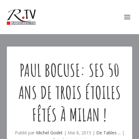
PAUL BOCUSE: SES 50
ANS DE TROIS ÉTOILES
FÊTÉS À MILAN !
Publié par
Michel Godet
|
Mai 8, 2015
|
De Tables ...
|