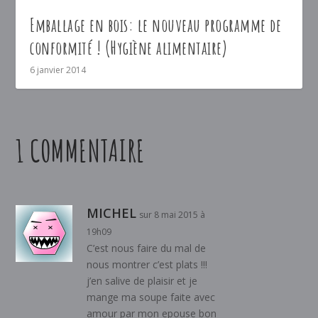
Emballage en bois: le nouveau programme de
conformité ! (Hygiène alimentaire)
6 janvier 2014
1 COMMENTAIRE
MICHEL
sur 8 mai 2015 à
19h09
C’est nous faire du mal de
nous montrer c’est plats !!!
j’en salive de plaisir et je
mange ma soupe faite avec
amour par mon epouse bon