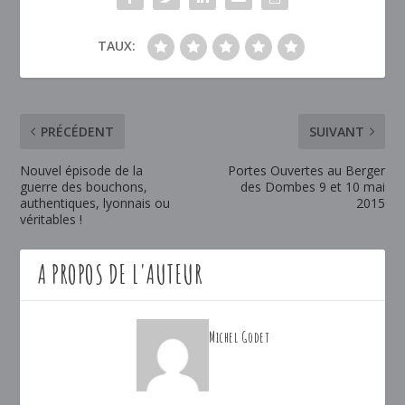
TAUX:
PRÉCÉDENT
SUIVANT
Nouvel épisode de la
Portes Ouvertes au Berger
guerre des bouchons,
des Dombes 9 et 10 mai
authentiques, lyonnais ou
2015
véritables !
A PROPOS DE L'AUTEUR
Michel Godet