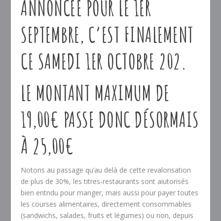
ANNONCÉE POUR LE 1ER
SEPTEMBRE, C’EST FINALEMENT
CE SAMEDI 1ER OCTOBRE 202.
LE MONTANT MAXIMUM DE
19,00€ PASSE DONC DÉSORMAIS
À 25,00€
Notons au passage qu’au delà de cette revalorisation
de plus de 30%, les titres-restaurants sont aiutorisés
bien entndu pour manger, mais aussi pour payer toutes
les courses alimentaires, directement consommables
(sandwichs, salades, fruits et légumes) ou non, depuis