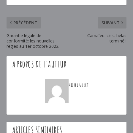
PRÉCÉDENT
SUIVANT
Garantie légale de
Camaïeu: c’est hélas
conformité: les nouvelles
terminé !
règles au 1er octobre 2022
A PROPOS DE L'AUTEUR
Michel Godet
ARTICLES SIMILAIRES