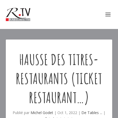
HAUSSE DES TITRES-
RESTAURANTS (TICKET
RESTAURANT…)
Publié par
Michel Godet
|
Oct 1, 2022
|
De Tables ...
|