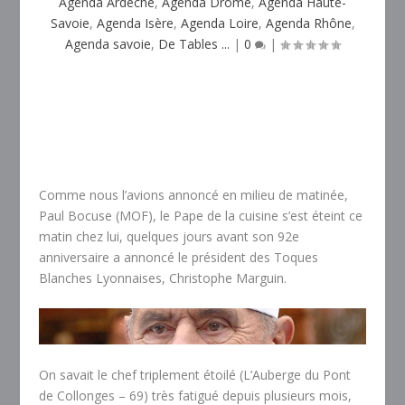
Agenda Ardèche
,
Agenda Drôme
,
Agenda Haute-
Savoie
,
Agenda Isère
,
Agenda Loire
,
Agenda Rhône
,
Agenda savoie
,
De Tables ...
|
0
|
Comme nous l’avions annoncé en milieu de matinée,
Paul Bocuse (MOF), le Pape de la cuisine s’est éteint ce
matin chez lui, quelques jours avant son 92e
anniversaire a annoncé le président des Toques
Blanches Lyonnaises, Christophe Marguin.
On savait le chef triplement étoilé (L’Auberge du Pont
de Collonges – 69) très fatigué depuis plusieurs mois,