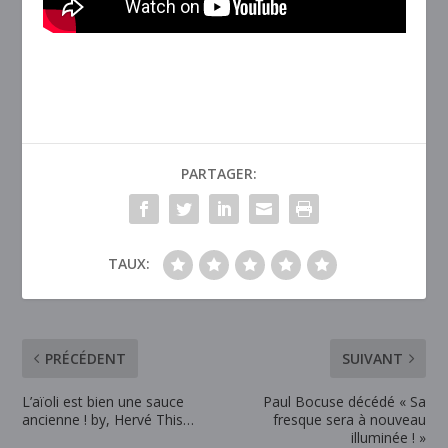
PARTAGER:
TAUX:
PRÉCÉDENT
SUIVANT
L’aïoli est bien une sauce
Paul Bocuse décédé « Sa
ancienne ! by, Hervé This…
fresque sera à nouveau
illuminée ! »