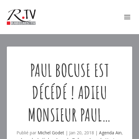
PAUL BOCUSE EST
DÉCÉDÉ ! ADIEU
MONSIEUR PAUL…
Publié par
Michel Godet
|
Jan 20, 2018
|
Agenda Ain
,